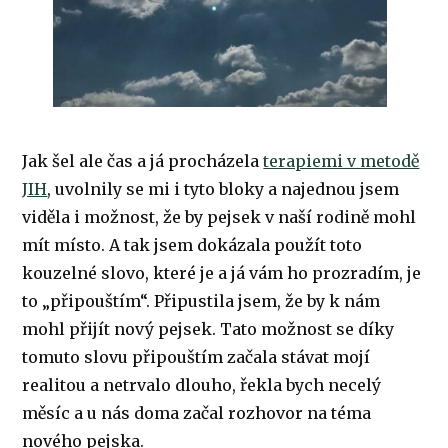
Jak šel ale čas a já procházela
terapiemi v metodě
JIH
, uvolnily se mi i tyto bloky a najednou jsem
viděla i možnost, že by pejsek v naší rodině mohl
mít místo. A tak jsem dokázala použít toto
kouzelné slovo, které je a já vám ho prozradím, je
to „připouštím“. Připustila jsem, že by k nám
mohl přijít nový pejsek. Tato možnost se díky
tomuto slovu připouštím začala stávat mojí
realitou a netrvalo dlouho, řekla bych necelý
měsíc a u nás doma začal rozhovor na téma
nového pejska.