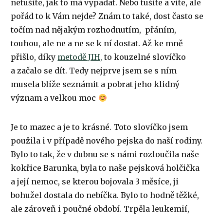
netušíte, jak to má vypadat. Nebo tušíte a víte, ale
pořád to k Vám nejde? Znám to také, dost často se
točím nad nějakým rozhodnutím, přáním,
touhou, ale ne a ne se k ní dostat. Až ke mně
přišlo, díky
metodě JIH,
to kouzelné slovíčko
a začalo se dít. Tedy nejprve jsem se s ním
musela blíže seznámit a pobrat jeho klidný
význam a velkou moc
Je to mazec a je to krásné. Toto slovíčko jsem
použila i v případě nového pejska do naší rodiny.
Bylo to tak, že v dubnu se s námi rozloučila naše
kokřice Barunka, byla to naše pejsková holčička
a její nemoc, se kterou bojovala 3 měsíce, ji
bohužel dostala do nebíčka. Bylo to hodně těžké,
ale zároveň i poučné období. Trpěla leukemií,