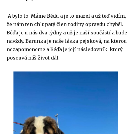
A bylo to. Máme Béďu a je to mazel a už teď vidím,
že nám ten chlupatý člen rodiny opravdu chyběl.
Béďa je u nás dva týdny a už je naší součástí a bude
navždy. Barunka je naše láska pejsková, na kterou
nezapomeneme a Béďa je její následovník, který
posouvá náš život dál.