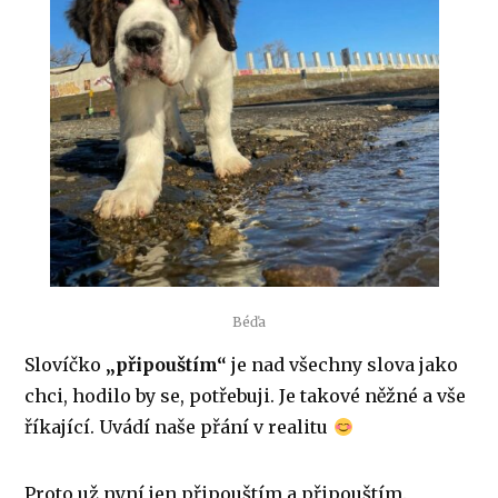
Béďa
Slovíčko
„připouštím“
je nad všechny slova jako
chci, hodilo by se, potřebuji. Je takové něžné a vše
říkající. Uvádí naše přání v realitu
Proto už nyní jen připouštím a připouštím.