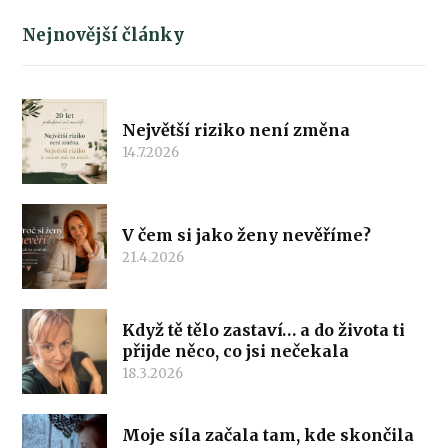
Nejnovější články
Největší riziko není změna
14.7.2026
V čem si jako ženy nevěříme?
21.4.2026
Když tě tělo zastaví… a do života ti
přijde něco, co jsi nečekala
18.3.2026
Moje síla začala tam, kde skončila