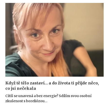
Když tě tělo zastaví… a do života ti přijde něco,
co jsi nečekala
Cítíš se unavená a bez energie? Sdílím svou osobní
zkušenost s boreliózou…