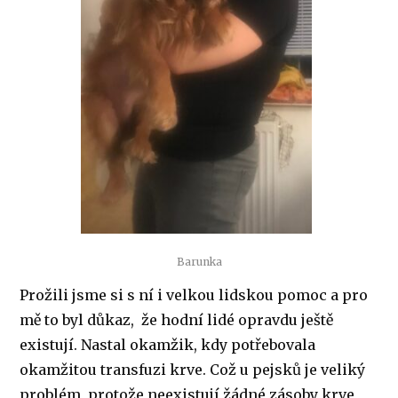
Barunka
Prožili jsme si s ní i velkou lidskou pomoc a pro
mě to byl důkaz, že hodní lidé opravdu ještě
existují. Nastal okamžik, kdy potřebovala
okamžitou transfuzi krve. Což u pejsků je veliký
problém, protože neexistují žádné zásoby krve