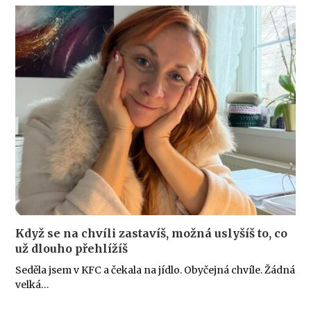
Když se na chvíli zastavíš, možná uslyšíš to, co
už dlouho přehlížíš
Seděla jsem v KFC a čekala na jídlo. Obyčejná chvíle. Žádná
velká…