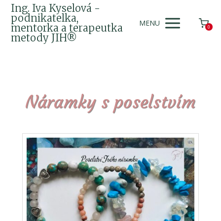
Ing. Iva Kyselová -
podnikatelka,
MENU
mentorka a terapeutka
0
metody JIH®
Náramky s poselstvím