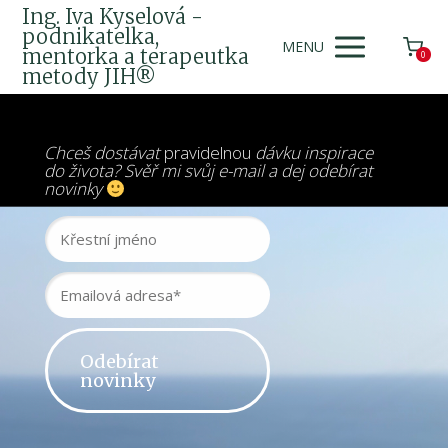
Ing. Iva Kyselová -
podnikatelka,
MENU
mentorka a terapeutka
0
metody JIH®
Chceš dostávat
pravidelnou
dávku inspirace
do života? Svěř mi svůj e-mail a dej odebírat
novinky
Odebírat
novinky