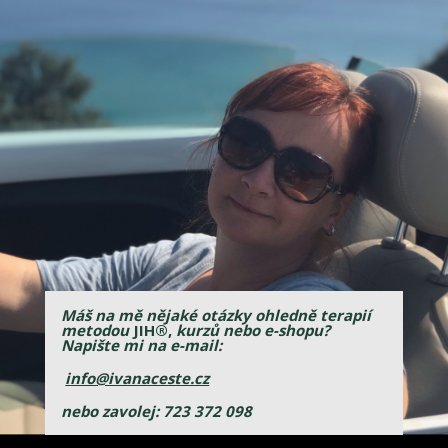
Máš na mě nějaké otázky ohledně terapií
metodou
JIH®,
kurzů nebo e-shopu?
Napište mi na
e-mail:
info@ivanaceste.cz
nebo zavolej: 723 372 098