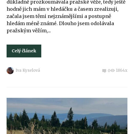
důkladně prozkoumávala pražské věže, tedy ještě
hodně jich mám v hledáčku a časem zrealizuji,
začala jsem těmi nejznámějšími a postupně
hledám méně známé. Dlouho jsem odolávala
pražským věžím,...
Celý článek
Iva Kyselová
1864x
0