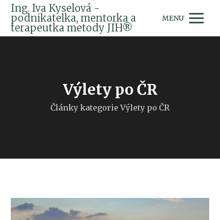
Ing. Iva Kyselová -
podnikatelka, mentorka a
MENU
terapeutka metody JIH®
Výlety po ČR
Články kategorie Výlety po ČR