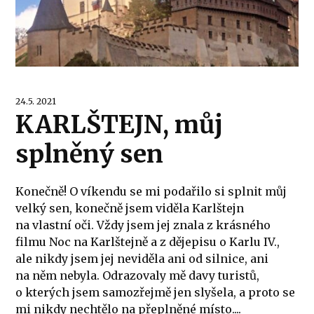
24.5. 2021
KARLŠTEJN, můj
splněný sen
Konečně! O víkendu se mi podařilo si splnit můj
velký sen, konečně jsem viděla Karlštejn
na vlastní oči. Vždy jsem jej znala z krásného
filmu Noc na Karlštejně a z dějepisu o Karlu IV.,
ale nikdy jsem jej neviděla ani od silnice, ani
na něm nebyla. Odrazovaly mě davy turistů,
o kterých jsem samozřejmě jen slyšela, a proto se
mi nikdy nechtělo na přeplněné místo....