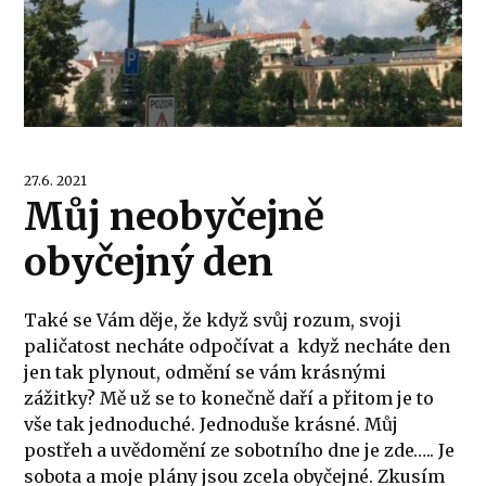
27.6. 2021
Můj neobyčejně
obyčejný den
Také se Vám děje, že když svůj rozum, svoji
paličatost necháte odpočívat a když necháte den
jen tak plynout, odmění se vám krásnými
zážitky? Mě už se to konečně daří a přitom je to
vše tak jednoduché. Jednoduše krásné. Můj
postřeh a uvědomění ze sobotního dne je zde….. Je
sobota a moje plány jsou zcela obyčejné. Zkusím