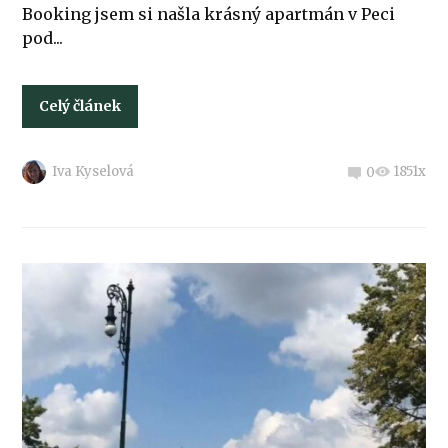
Booking jsem si našla krásný apartmán v Peci
pod...
Celý článek
Iva Kyselová
1851x
0