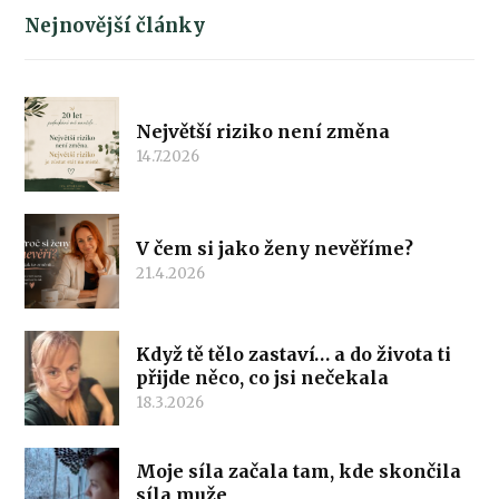
Nejnovější články
Největší riziko není změna
14.7.2026
V čem si jako ženy nevěříme?
21.4.2026
Když tě tělo zastaví… a do života ti
přijde něco, co jsi nečekala
18.3.2026
Moje síla začala tam, kde skončila
síla muže