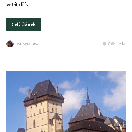
vstát dřív...
Celý článek
Iva Kyselová
1931x
0