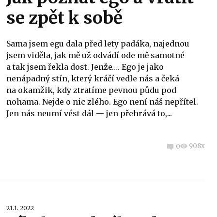
se zpět k sobě
Sama jsem egu dala před lety padáka, najednou
jsem viděla, jak mě už odvádí ode mě samotné
a tak jsem řekla dost. Jenže…. Ego je jako
nenápadný stín, který kráčí vedle nás a čeká
na okamžik, kdy ztratíme pevnou půdu pod
nohama. Nejde o nic zlého. Ego není náš nepřítel.
Jen nás neumí vést dál — jen přehrává to,...
908x
0
21.1. 2022