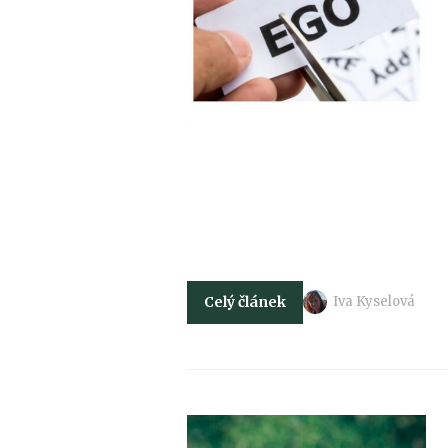
Celý článek
Iva Kyselová