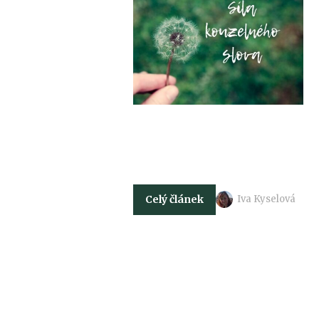
Celý článek
Iva Kyselová