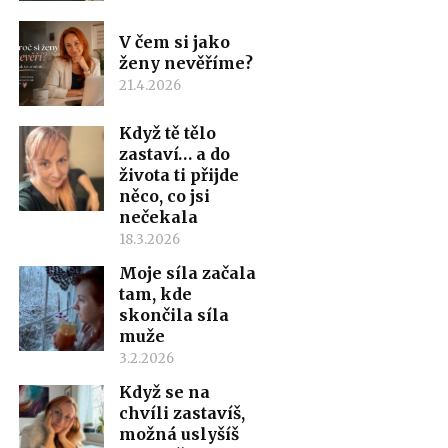
V čem si jako
ženy nevěříme?
21.4.2026
Když tě tělo
zastaví… a do
života ti přijde
něco, co jsi
nečekala
18.3.2026
Moje síla začala
tam, kde
skončila síla
muže
3.2.2026
Když se na
chvíli zastavíš,
možná uslyšíš