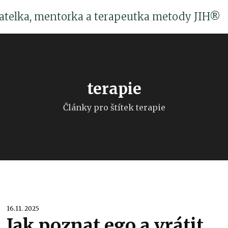
katelka, mentorka a terapeutka metody JIH®
terapie
Články pro štítek terapie
16.11. 2025
Jak poznat ego a vrátit