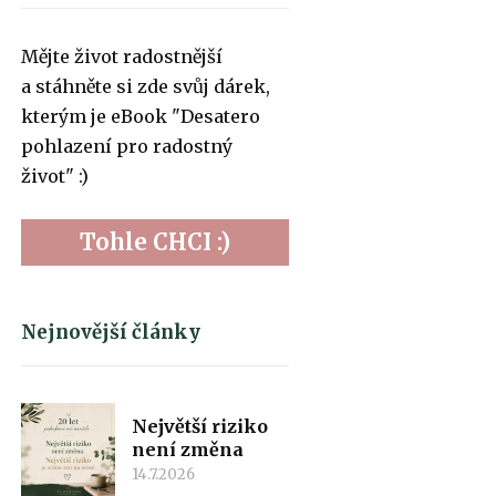
Mějte život radostnější
a stáhněte si zde svůj dárek,
kterým je eBook "Desatero
pohlazení pro radostný
život" :)
Tohle CHCI :)
Nejnovější články
Největší riziko
není změna
14.7.2026