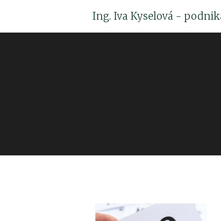
Ing. Iva Kyselová - podni