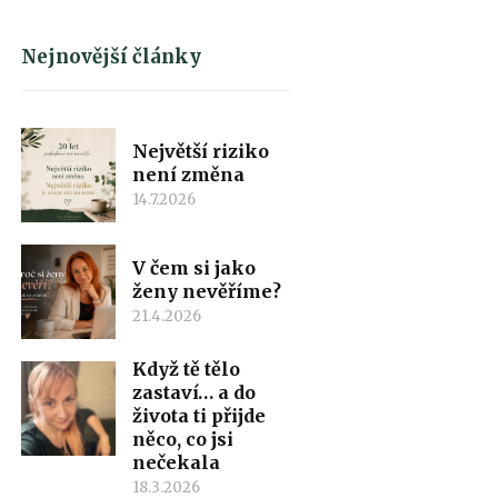
Nejnovější články
Největší riziko
není změna
14.7.2026
V čem si jako
ženy nevěříme?
21.4.2026
Když tě tělo
zastaví… a do
života ti přijde
něco, co jsi
nečekala
18.3.2026