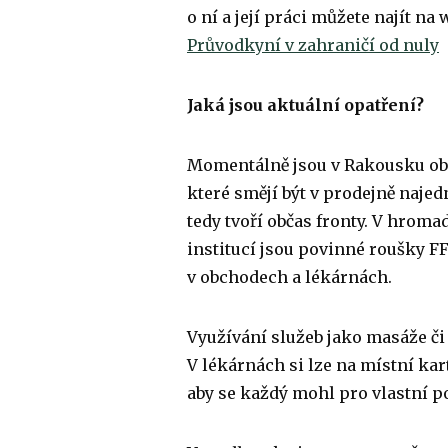
o ní a její práci můžete najít na
Průvodkyní v zahraničí od nuly
a
Jaká jsou aktuální opatření?
Momentálně jsou v Rakousku obch
které smějí být v prodejně najed
tedy tvoří občas fronty. V hrom
institucí jsou povinné roušky FF
v obchodech a lékárnách.
Využívání služeb jako masáže či 
V lékárnách si lze na místní kar
aby se každý mohl pro vlastní po