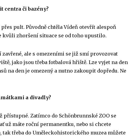
it centra či bazény?
řes pult. Původně chtěla Vídeň otevřít alespoň
e kvůli zhoršení situace se od toho upustilo.
í zavřené, ale s omezeními se již smí provozovat
ště, jako jsou třeba fotbalová hřiště. Lze vyjet na den
 pasů na den je omezený a nutno zakoupit dopředu. Ne
památkami a divadly?
už přístupné. Zatímco do Schönbrunnské ZOO se
ať už máte roční permanentku, nebo si chcete
, tak třeba do Uměleckohistorického muzea můžete