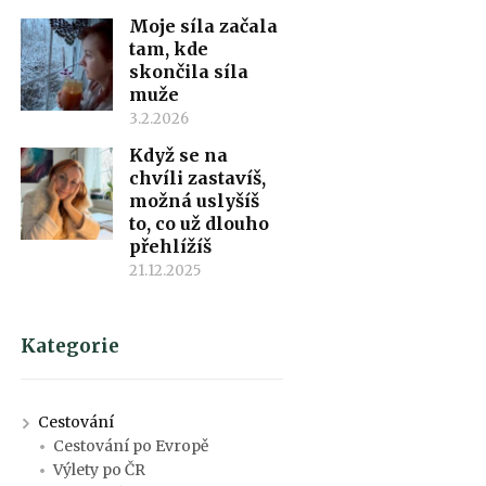
Moje síla začala
tam, kde
skončila síla
muže
3.2.2026
Když se na
chvíli zastavíš,
možná uslyšíš
to, co už dlouho
přehlížíš
21.12.2025
Kategorie
Cestování
Cestování po Evropě
Výlety po ČR