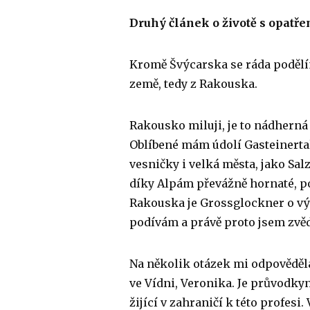
Druhý článek o životě s opatře
Kromě Švýcarska se ráda podělím
země, tedy z Rakouska.
Rakousko miluji, je to nádherná
Oblíbené mám údolí Gasteinerta
vesničky i velká města, jako Sa
díky Alpám převážně hornaté, po
Rakouska je Grossglockner o výš
podívám a právě proto jsem zvěd
Na několik otázek mi odpověděl
ve Vídni, Veronika. Je průvodky
žijící v zahraničí k této profesi