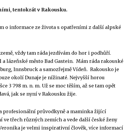
ními, tentokrát v Rakousku.
 o informace ze života s opatřeními z další alpské
 země, vždy tam ráda jezdívám do hor i podhůří.
l a lázeňské město Bad Gastein. Mám ráda rakouské
lzburg, Innsbruck a samozřejmě Vídeň. Rakousko je
uze okolí Dunaje je nížinaté. Nejvyšší horou
ce 3 798 m. n. m. Už se moc těším, až se tam opět
avá, jak se nyní v Rakousku žije.
a profesionální průvodkyně a maminka žijící
ní ve třech různých zemích a vede další české ženy
. Veronika je velmi inspirativní člověk, více informací