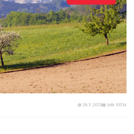
26.3. 2021
3013x
0