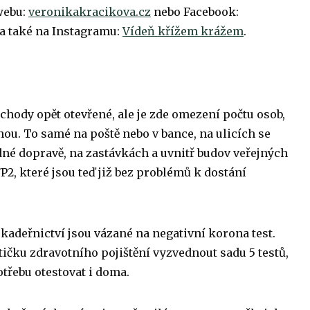
 webu:
veronikakracikova
.cz
nebo Facebook:
 také na Instagramu:
Vídeň křížem krážem
.
ody opět otevřené, ale je zde omezení počtu osob,
nou. To samé na poště nebo v bance, na ulicích se
adné dopravě, na zastávkách a uvnitř budov veřejných
P2, které jsou teď již bez problémů k dostání
kadeřnictví jsou vázané na negativní korona test.
tičku zdravotního pojištění vyzvednout sadu 5 testů,
třebu otestovat i doma.