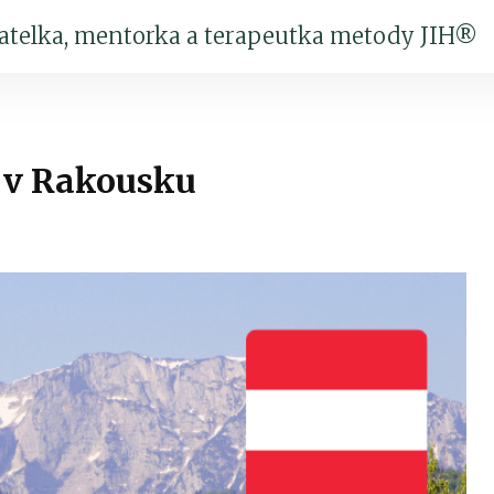
katelka, mentorka a terapeutka metody JIH®
t v Rakousku