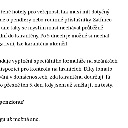
řené hotely pro veřejnost, tak musí mít dotyčný
jde o pendlery nebo rodinné příslušníky. Zatímco
 (ale taky se myslím musí nechávat průběžně
0 dní do karantény. Po 5 dnech je možné si nechat
ativní, lze karanténu ukončit.
aduje vyplnění speciálního formuláře na stránkách
k dispozici pro kontrolu na hranicích. Díky tomuto
váni v domácnostech, zda karanténu dodržují. Já
přesně ten 5. den, kdy jsem už směla jít na testy.
 penzionu?
ergu už možná ano.