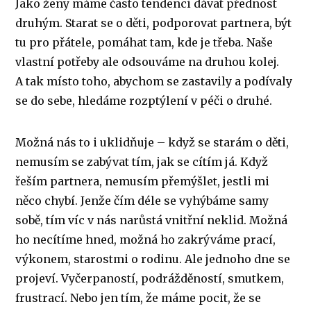
Jako ženy máme často tendenci dávat přednost
druhým. Starat se o děti, podporovat partnera, být
tu pro přátele, pomáhat tam, kde je třeba. Naše
vlastní potřeby ale odsouváme na druhou kolej.
A tak místo toho, abychom se zastavily a podívaly
se do sebe, hledáme rozptýlení v péči o druhé.
Možná nás to i uklidňuje – když se starám o děti,
nemusím se zabývat tím, jak se cítím já. Když
řeším partnera, nemusím přemýšlet, jestli mi
něco chybí. Jenže čím déle se vyhýbáme samy
sobě, tím víc v nás narůstá vnitřní neklid. Možná
ho necítíme hned, možná ho zakrýváme prací,
výkonem, starostmi o rodinu. Ale jednoho dne se
projeví. Vyčerpaností, podrážděností, smutkem,
frustrací. Nebo jen tím, že máme pocit, že se