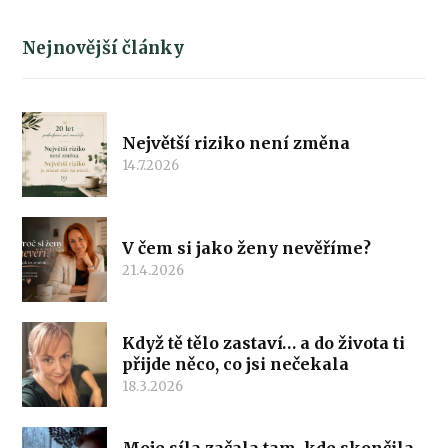
Nejnovější články
Největší riziko není změna
14.7.2026
V čem si jako ženy nevěříme?
21.4.2026
Když tě tělo zastaví… a do života ti
přijde něco, co jsi nečekala
18.3.2026