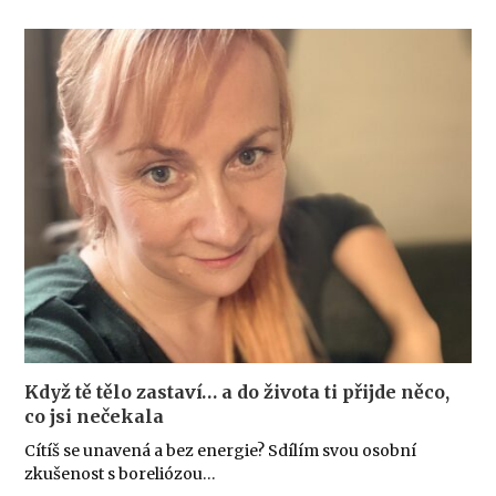
Když tě tělo zastaví… a do života ti přijde něco,
co jsi nečekala
Cítíš se unavená a bez energie? Sdílím svou osobní
zkušenost s boreliózou…