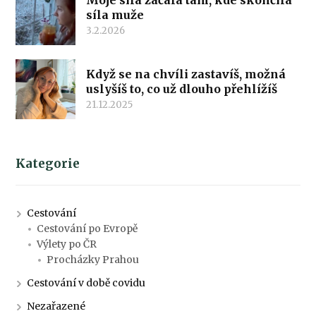
Moje síla začala tam, kde skončila
síla muže
3.2.2026
Když se na chvíli zastavíš, možná
uslyšíš to, co už dlouho přehlížíš
21.12.2025
Kategorie
Cestování
Cestování po Evropě
Výlety po ČR
Procházky Prahou
Cestování v době covidu
Nezařazené