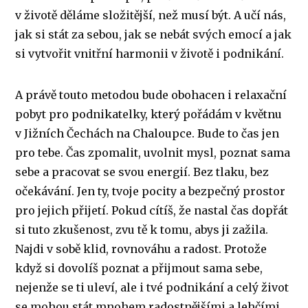
v životě děláme složitější, než musí být. A učí nás,
jak si stát za sebou, jak se nebát svých emocí a jak
si vytvořit vnitřní harmonii v životě i podnikání.
A právě touto metodou bude obohacen i relaxační
pobyt pro podnikatelky, který pořádám v květnu
v Jižních Čechách na Chaloupce. Bude to čas jen
pro tebe. Čas zpomalit, uvolnit mysl, poznat sama
sebe a pracovat se svou energií. Bez tlaku, bez
očekávání. Jen ty, tvoje pocity a bezpečný prostor
pro jejich přijetí. Pokud cítíš, že nastal čas dopřát
si tuto zkušenost, zvu tě k tomu, abys ji zažila.
Najdi v sobě klid, rovnováhu a radost. Protože
když si dovolíš poznat a přijmout sama sebe,
nejenže se ti uleví, ale i tvé podnikání a celý život
se mohou stát mnohem radostnějšími a lehčími.