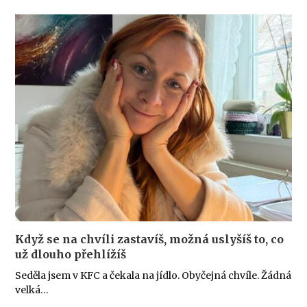
Když se na chvíli zastavíš, možná uslyšíš to, co
už dlouho přehlížíš
Seděla jsem v KFC a čekala na jídlo. Obyčejná chvíle. Žádná
velká…