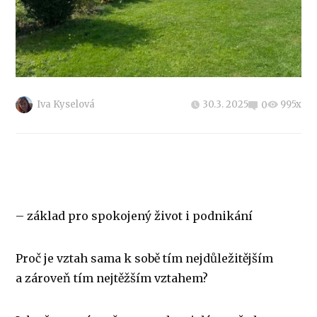
Iva Kyselová
30.3. 2025
995x
0
– základ pro spokojený život i podnikání
Proč je vztah sama k sobě tím nejdůležitějším
a zároveň tím nejtěžším vztahem?