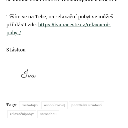
Těším se na Tebe, na relaxační pobyt se můžeš
přihlásit zde:
https://ivanaceste.cz/relaxacni-
pobyt/
S láskou
Tagy:
metodajih
osobní rozvoj
podnikání s radostí
relaxačnípobyt
samsebou