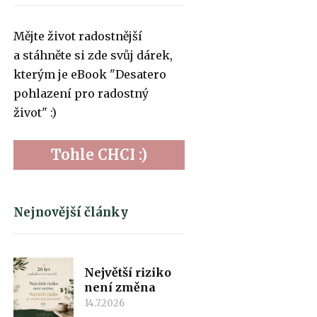
Mějte život radostnější
a stáhněte si zde svůj dárek,
kterým je eBook "Desatero
pohlazení pro radostný
život" :)
Tohle CHCI :)
Nejnovější články
Největší riziko
není změna
14.7.2026