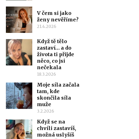
V čem si jako
ženy nevěříme?
21.4.2026
Když tě tělo
zastaví… a do
života ti přijde
něco, co jsi
nečekala
18.3.2026
Moje síla začala
tam, kde
skončila síla
muže
3.2.2026
Když se na
chvíli zastavíš,
možná uslyšíš