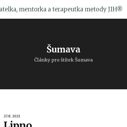
katelka, mentorka a terapeutka metody JIH®
Šumava
Články pro štítek Šumava
27.8. 2021
Lipno