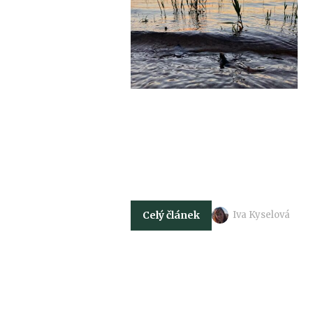
Celý článek
Iva Kyselová