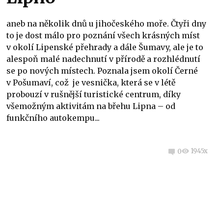
aneb na několik dnů u jihočeského moře. Čtyři dny
to je dost málo pro poznání všech krásných míst
v okolí Lipenské přehrady a dále Šumavy, ale je to
alespoň malé nadechnutí v přírodě a rozhlédnutí
se po nových místech. Poznala jsem okolí Černé
v Pošumaví, což je vesnička, která se v létě
probouzí v rušnější turistické centrum, díky
všemožným aktivitám na břehu Lipna – od
funkčního autokempu...
1945x
0