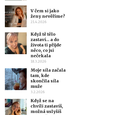
V čem si jako
ženy nevěříme?
21.4.2026
Když tě tělo
zastaví… a do
života ti přijde
něco, co jsi
nečekala
18.3.2026
Moje síla začala
tam, kde
skončila síla
muže
3.2.2026
Když se na
chvíli zastavíš,
možná uslyšíš