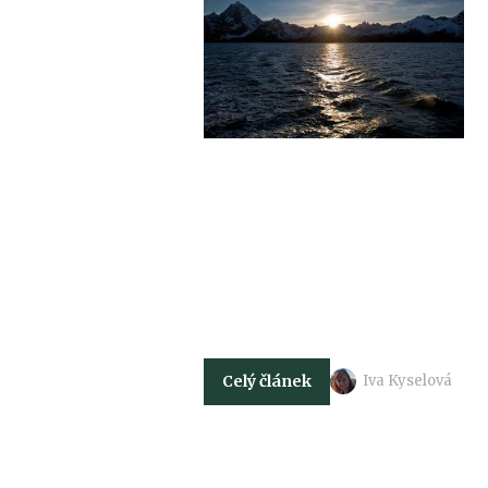
Celý článek
Iva Kyselová