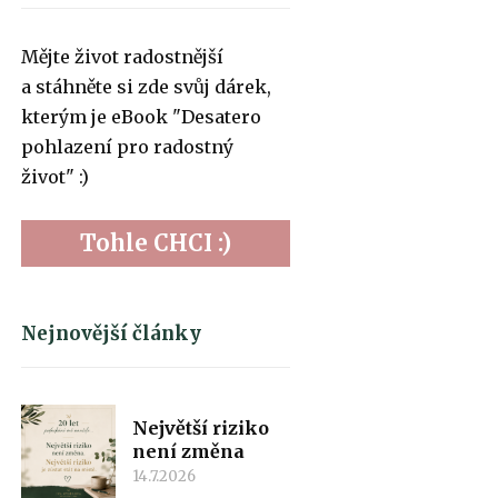
Mějte život radostnější
a stáhněte si zde svůj dárek,
kterým je eBook "Desatero
pohlazení pro radostný
život" :)
Tohle CHCI :)
Nejnovější články
Největší riziko
není změna
14.7.2026