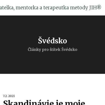
katelka, mentorka a terapeutka metody JIH®
Švédsko
Články pro štítek Švédsko
7.2. 2021
Skandinávie je moje