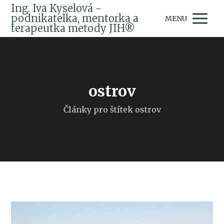
Ing. Iva Kyselová -
podnikatelka, mentorka a
MENU
terapeutka metody JIH®
ostrov
Články pro štítek ostrov