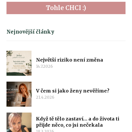
Tohle CHCI :)
Nejnovější články
Největší riziko není změna
14.7.2026
V čem si jako ženy nevěříme?
21.4.2026
Když tě tělo zastaví… a do života ti
přijde něco, co jsi nečekala
18.3.2026