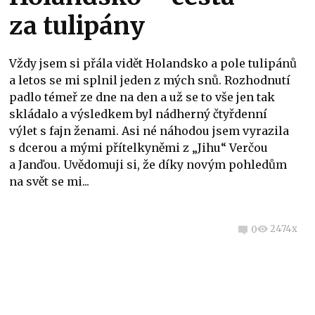
za tulipány
Vždy jsem si přála vidět Holandsko a pole tulipánů
a letos se mi splnil jeden z mých snů. Rozhodnutí
padlo témeř ze dne na den a už se to vše jen tak
skládalo a výsledkem byl nádherný čtyřdenní
výlet s fajn ženami. Asi né náhodou jsem vyrazila
s dcerou a mými přítelkyněmi z „Jihu“ Verčou
a Janďou. Uvědomuji si, že díky novým pohledům
na svět se mi...
2474x
0