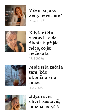
V čem si jako
ženy nevěříme?
21.4.2026
Když tě tělo
zastaví… a do
života ti přijde
něco, co jsi
nečekala
18.3.2026
Moje síla začala
tam, kde
skončila síla
muže
3.2.2026
Když se na
chvíli zastavíš,
možná uslyšíš