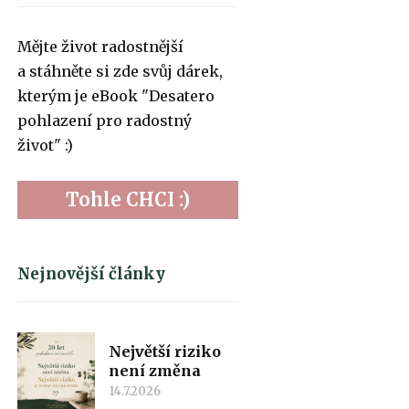
Mějte život radostnější
a stáhněte si zde svůj dárek,
kterým je eBook "Desatero
pohlazení pro radostný
život" :)
Tohle CHCI :)
Nejnovější články
Největší riziko
není změna
14.7.2026