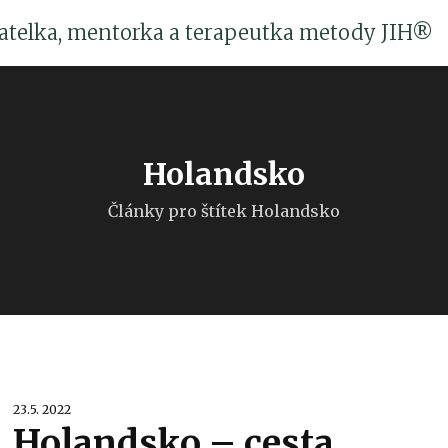
katelka, mentorka a terapeutka metody JIH®
Holandsko
Články pro štítek Holandsko
23.5. 2022
Holandsko – cesta