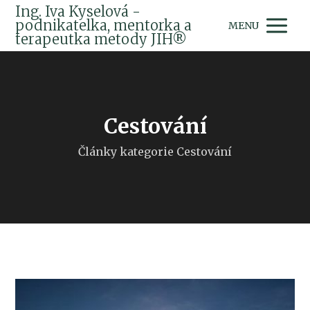
Ing. Iva Kyselová -
podnikatelka, mentorka a
MENU
terapeutka metody JIH®
Cestování
Články kategorie Cestování