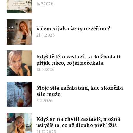
14.7.2026
V čem si jako ženy nevěříme?
21.4.2026
Když tě tělo zastaví… a do života ti
přijde něco, co jsi nečekala
18.3.2026
Moje síla začala tam, kde skončila
síla muže
3.2.2026
Když se na chvíli zastavíš, možná
uslyšíš to, co už dlouho přehlížíš
21.12.2025