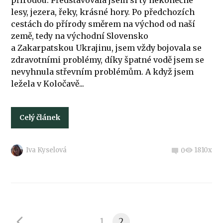
přírodou. Představovala jsem si ty nekonečné
lesy, jezera, řeky, krásné hory. Po předchozích
cestách do přírody směrem na východ od naší
země, tedy na východní Slovensko
a Zakarpatskou Ukrajinu, jsem vždy bojovala se
zdravotními problémy, díky špatné vodě jsem se
nevyhnula střevním problémům. A když jsem
ležela v Koločavě...
Celý článek
Iva Kyselová
1810x
0
1
2