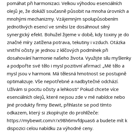
pomáhat při harmonizaci. Velkou výhodou esenciálních
olejů je, že dokáží současně působit na mnoha úrovních a
mnohými mechanizmy. Vzájemným spolupůsobením
jednotlivých esencí ve směsi lze dosáhnout silný
synergický efekt. Bohužel žijeme v době, kdy toxiny je do
značné míry zatížena potrava, tekutiny i vzduch. Otázka
vnitřní očisty je jednou z klíčových podmínek při
dosahování harmonie našeho života. Využijte sílu myšlenky
a podpořte své tělo i mysl pozitivní afirmací: „Mé tělo a
mysl jsou v harmonii. Má tělesná hmotnost se postupně
optimalizuje. Vše nepotřebné a nadbytečné odchází.
Užívám si pocitu očisty a lehkosti“ Pokud chcete více
esenciálních olejů, které nejsou zde v mé nabídce nebo
jiné produkty firmy Bewit, přihlaste se pod tímto
odkazem, který si zkopírujte do prohlížeče:
https://mybewit.com/r/x98h6mvfdpuas6 a budete mít k
dispozici celou nabídku za výhodné ceny.