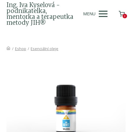
Ing. Iva Kyselová -
podnikatelka,
MENU
mentorka a terapeutka
0
metody JIH®
/
Eshop
/
Esenciální oleje