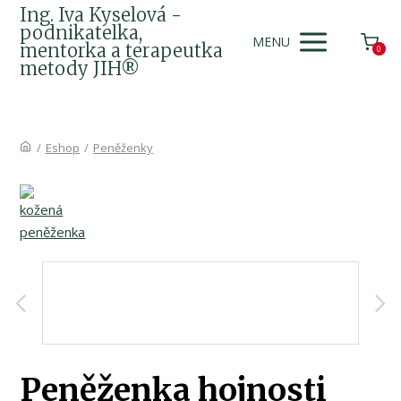
Ing. Iva Kyselová -
podnikatelka,
MENU
mentorka a terapeutka
0
metody JIH®
/
Eshop
/
Peněženky
Peněženka hojnosti