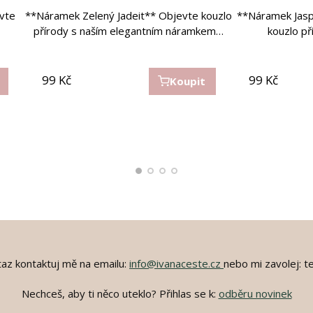
og
přívěškem I love my cat
svůj
vte
vu,
**Náramek Zelený Jadeit** Objevte kouzlo
Objevte kouzlo náramku z lapis lazuli, který
Náramek vede k uvolnění urputnosti v
### Náramek z 
**Náramek Jasp
Náramek pomá
Náramek ti p
m…
přírody s naším elegantním náramkem…
životě, jeho majitelku směřuje…
měří 18 cm.…
všech směrech 
kouzlo p
nejčistš
cm Obj
 a je
Náramek jedinečnosti se stříbrným
přívěskem se srdcem "I love my…
450
450
Kč
Kč
450
450
Kč
Kč
99
99
Kč
Kč
99
99
Kč
Kč
Koupit
Koupit
Koupit
Koupit
250
250
Kč
Kč
250
250
Kč
Kč
az kontaktuj mě na emailu:
info@ivanaceste.cz
nebo mi zavolej: t
Nechceš, aby ti něco uteklo? Přihlas se k:
odběru novinek