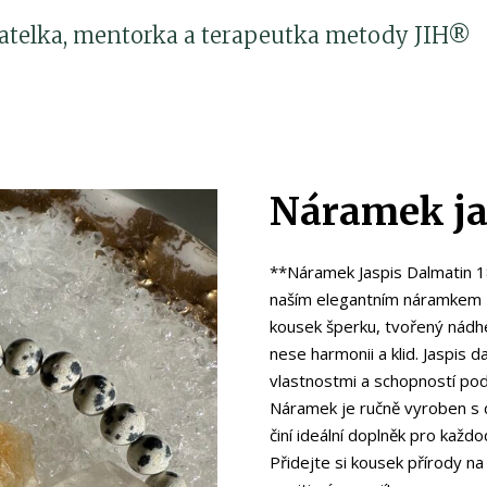
katelka, mentorka a terapeutka metody JIH®
Náramek ja
**Náramek Jaspis Dalmatin 1
naším elegantním náramkem z
kousek šperku, tvořený nádh
nese harmonii a klid. Jaspis d
vlastnostmi a schopností podp
Náramek je ručně vyroben s d
činí ideální doplněk pro každod
Přidejte si kousek přírody na