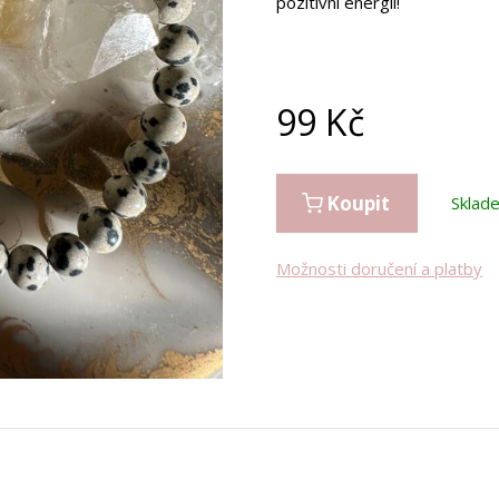
pozitivní energií!
99
Kč
Koupit
Sklad
Možnosti doručení a platby