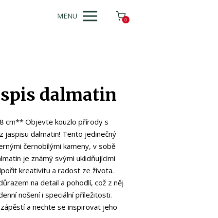
MENU
0
spis dalmatin
8 cm** Objevte kouzlo přírody s
 jaspisu dalmatin! Tento jedinečný
ernými černobílými kameny, v sobě
almatin je známý svými uklidňujícími
ořit kreativitu a radost ze života.
ůrazem na detail a pohodlí, což z něj
enní nošení i speciální příležitosti.
 zápěstí a nechte se inspirovat jeho