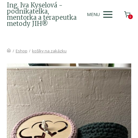
Ing. Iva Kyselová -
podnikatelka,
MENU
mentorka a terapeutka
0
metody JIH®
/
Eshop
/
košíky na zakázku