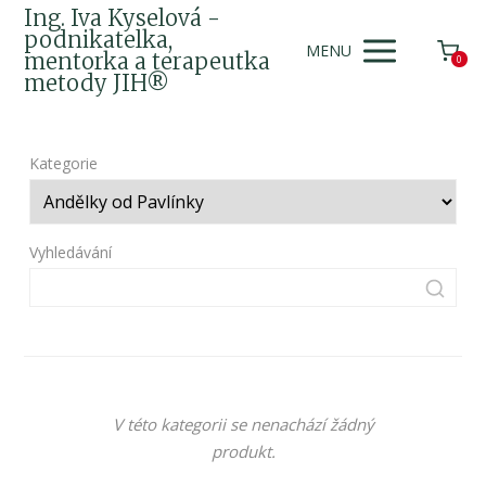
Ing. Iva Kyselová -
podnikatelka,
MENU
mentorka a terapeutka
0
metody JIH®
Kategorie
Vyhledávání
V této kategorii se nenachází žádný
produkt.