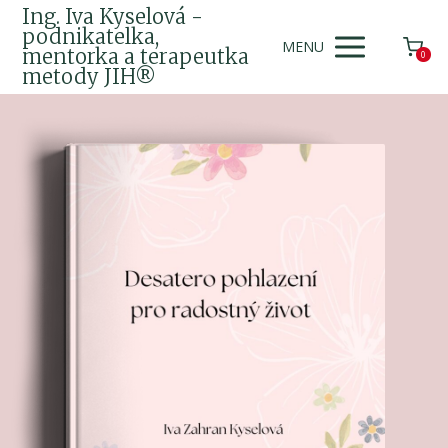
Ing. Iva Kyselová -
podnikatelka,
MENU
mentorka a terapeutka
0
metody JIH®