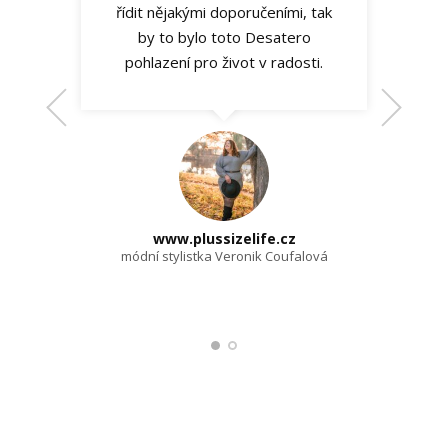
řídit nějakými doporučeními, tak
by to bylo toto Desatero
pohlazení pro život v radosti.
www.plussizelife.cz
módní stylistka Veronik Coufalová
https://janajavurkova.cz
lektorka zdravotního tělocviku Jana Javůrková