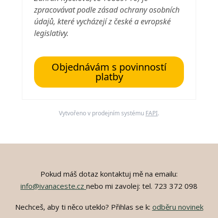
zpracovávat podle zásad ochrany osobních
údajů, které vycházejí z české a evropské
legislativy.
Objednávám s povinností
platby
Vytvořeno v prodejním systému
FAPI
.
Pokud máš dotaz kontaktuj mě na emailu:
info@ivanaceste.cz
nebo mi zavolej: tel. 723 372 098
Nechceš, aby ti něco uteklo? Přihlas se k:
odběru novinek