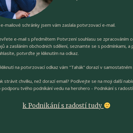
e-mailové schránky jsem vám zaslala potvrzovací e-mail.
vřete e-mail s předmětem Potvrzení souhlasu se zpracováním o
jů a zasíláním obchodních sdělení, seznamte se s podmínkami, a
hlasíte, potvrďte je kliknutím na odkaz.
kliknutí na potvrzovací odkaz vám "Tahák" dorazí v samostatném 
ak strávit chvilku, než dorazí email? Podívejte se na moji další nabí
 podporu tvého podníkání vedu na herohero - Podnikání s radostí
k Podnikání s radostí tudy