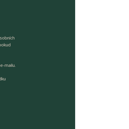
sobních
 pokud
e-mailu.
dku