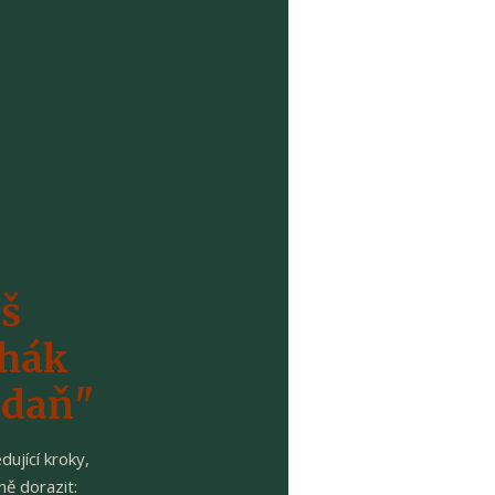
áš
ahák
 daň"
dující kroky,
ně dorazit: