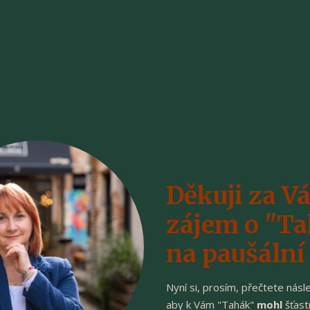
Děkuji za V
zájem o "T
na paušální
Nyní si, prosím, přečtete násle
aby k Vám "Tahák"
mohl
šťast