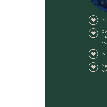
Do 
Ote
úda
sou
Po 
A j
pro